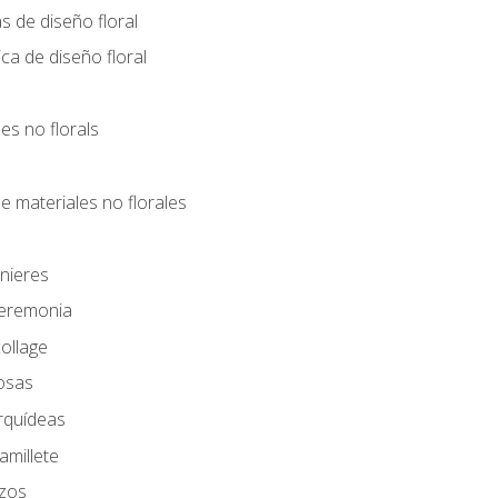
s de diseño floral
ca de diseño floral
les no florals
e materiales no florales
nieres
Ceremonia
ollage
osas
rquídeas
amillete
azos