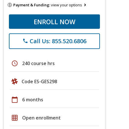
Payment & Funding:
view your options
ENROLL NOW
Call Us: 855.520.6806
phone
schedule
240 course hrs
Code ES-GES298
calendar_today
6 months
grid_on
Open enrollment