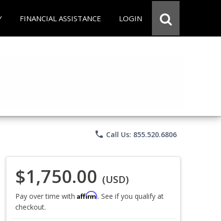
Y
FINANCIAL ASSISTANCE
LOGIN
phone
Call Us: 855.520.6806
$1,750.00
(USD)
Affirm
Pay over time with
. See if you qualify at
checkout.