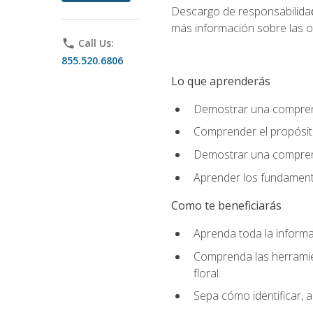
Descargo de responsabilida
más información sobre las o
phone
Call Us:
855.520.6806
Lo que aprenderás
Demostrar una comprensi
Comprender el propósito
Demostrar una comprensi
Aprender los fundamento
Como te beneficiarás
Aprenda toda la informac
Comprenda las herramient
floral.
Sepa cómo identificar, a