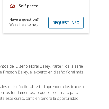
speed
Self paced
Have a question?
REQUEST INFO
We're here to help
tos del Diseño Floral Bailey, Parte 1 de la serie
 Preston Bailey, el experto en diseño floral más
rales o diseño floral. Usted aprenderá los trucos de
en los fundamentos, lo que lo preparará para
te este curso, también tendrá la oportunidad