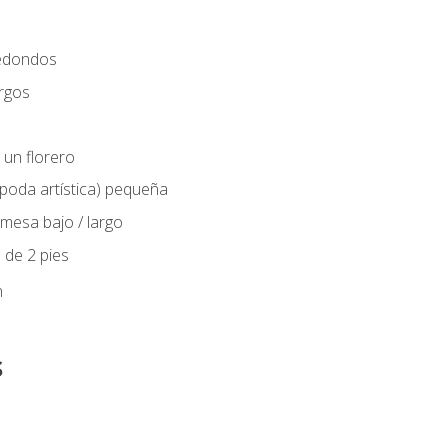
edondos
rgos
 un florero
(poda artística) pequeña
mesa bajo / largo
 de 2 pies
n
s