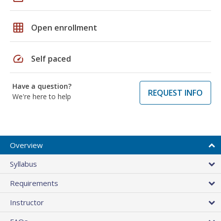
grid_on
Open enrollment
speed
Self paced
Have a question?
REQUEST INFO
We're here to help
Overview
Syllabus
Requirements
Instructor