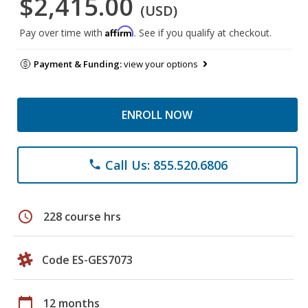
$2,415.00
(USD)
Affirm
Pay over time with
. See if you qualify at checkout.
Payment & Funding:
view your options
ENROLL NOW
Call Us: 855.520.6806
phone
schedule
228 course hrs
Code ES-GES7073
calendar_today
12 months