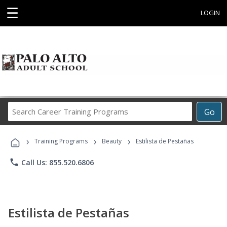
☰
LOGIN
Search
Go
Career
Training
›
›
›
Programs
Training Programs
Beauty
Estilista de Pestañas
phone
Call Us: 855.520.6806
Estilista de Pestañas