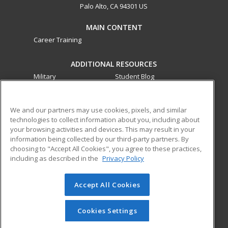
Palo Alto, CA 94301 US
MAIN CONTENT
Career Training
ADDITIONAL RESOURCES
Military
Student Blog
Financial Assistance
Help
We and our partners may use cookies, pixels, and similar
technologies to collect information about you, including about
ed2go partners with this academic institution to provide
your browsing activities and devices. This may result in your
best-in-class non-credit online continuing education courses
information being collected by our third-party partners. By
that empower today’s workforce with relevant and
choosing to "Accept All Cookies", you agree to these practices,
transferable skills needed for career growth in high-demand
including as described in the
Privacy Policy
fields.
Accept All Cookies
© 2026 ed2go, a division of Cengage Learning. All rights
reserved. The material on this site cannot be reproduced or
redistributed unless you have obtained prior written
Cookies Settings
permission from Cengage Learning.
Privacy Policy