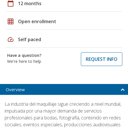
calendar_today
12 months
grid_on
Open enrollment
speed
Self paced
Have a question?
REQUEST INFO
We're here to help
Overview
La industria del maquillaje sigue creciendo a nivel mundial,
impulsada por una mayor demanda de servicios
profesionales para bodas, fotografía, contenido en redes
sociales, eventos especiales, producciones audiovisuales