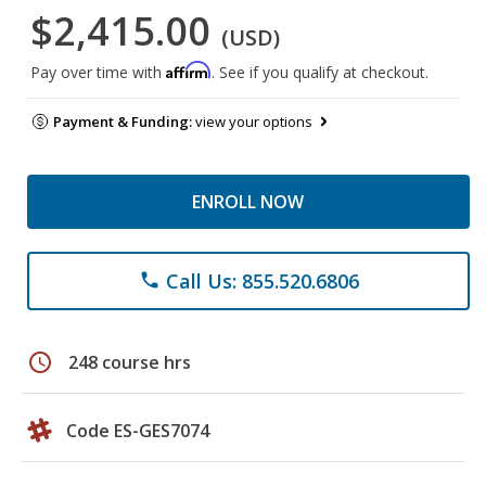
$2,415.00
(USD)
Affirm
Pay over time with
. See if you qualify at checkout.
Payment & Funding:
view your options
ENROLL NOW
Call Us: 855.520.6806
phone
schedule
248 course hrs
Code ES-GES7074