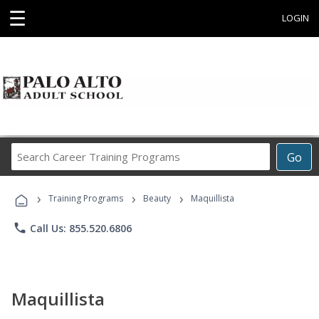
☰
LOGIN
Search
Go
Career
Training
›
›
›
Programs
Training Programs
Beauty
Maquillista
phone
Call Us: 855.520.6806
Maquillista