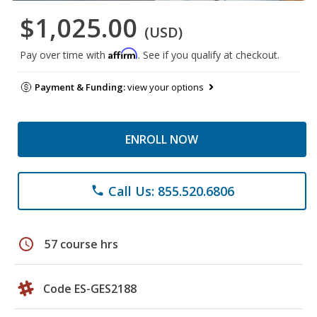
$1,025.00
(USD)
Affirm
Pay over time with
. See if you qualify at checkout.
Payment & Funding:
view your options
ENROLL NOW
Call Us: 855.520.6806
phone
schedule
57 course hrs
Code ES-GES2188