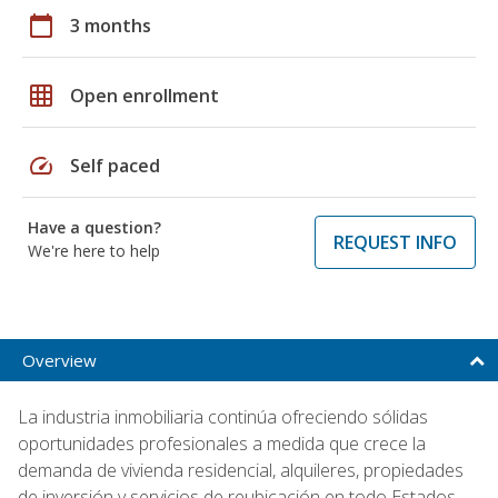
calendar_today
3 months
grid_on
Open enrollment
speed
Self paced
Have a question?
REQUEST INFO
We're here to help
Overview
La industria inmobiliaria continúa ofreciendo sólidas
oportunidades profesionales a medida que crece la
demanda de vivienda residencial, alquileres, propiedades
de inversión y servicios de reubicación en todo Estados