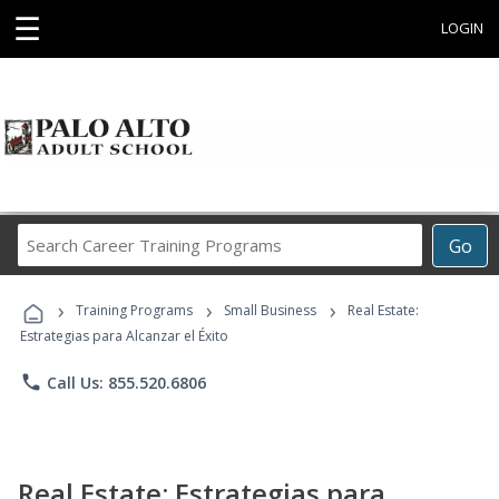
☰
LOGIN
Search
Go
Career
Training
›
›
›
Programs
Training Programs
Small Business
Real Estate:
Estrategias para Alcanzar el Éxito
phone
Call Us: 855.520.6806
Real Estate: Estrategias para