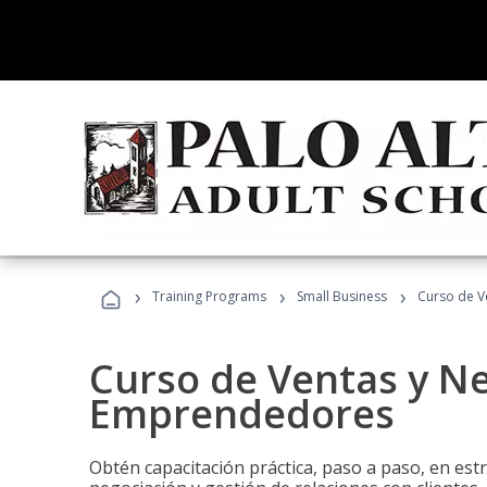
›
›
›
Training Programs
Small Business
Curso de V
Curso de Ventas y N
Emprendedores
Obtén capacitación práctica, paso a paso, en estr