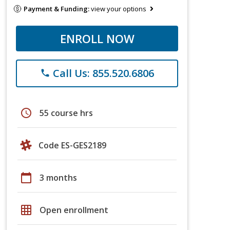
Payment & Funding:
view your options
ENROLL NOW
Call Us: 855.520.6806
phone
schedule
55 course hrs
Code ES-GES2189
calendar_today
3 months
grid_on
Open enrollment