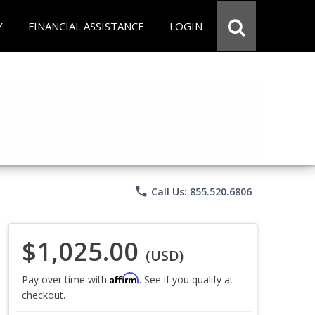
Y
FINANCIAL ASSISTANCE
LOGIN
phone
Call Us: 855.520.6806
$1,025.00
(USD)
Affirm
Pay over time with
. See if you qualify at
checkout.