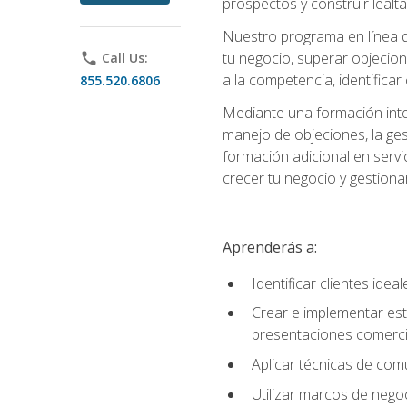
prospectos y construir lealta
Nuestro programa en línea d
tu negocio, superar objecion
phone
Call Us:
a la competencia, identificar
855.520.6806
Mediante una formación integ
manejo de objeciones, la ges
formación adicional en servic
crecer tu negocio y gestiona
Aprenderás a:
Identificar clientes ide
Crear e implementar est
presentaciones comerci
Aplicar técnicas de com
Utilizar marcos de negoc