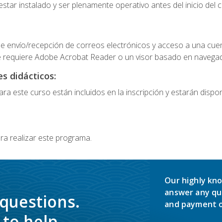
star instalado y ser plenamente operativo antes del inicio del c
e envío/recepción de correos electrónicos y acceso a una cue
 requiere Adobe Acrobat Reader o un visor basado en navegador
s didácticos:
a este curso están incluidos en la inscripción y estarán disponi
ra realizar este programa.
Our highly kno
answer any qu
 questions.
and payment o
to help.