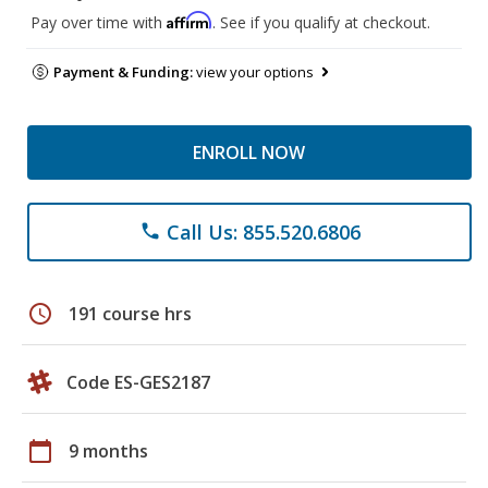
Affirm
Pay over time with
. See if you qualify at checkout.
Payment & Funding:
view your options
ENROLL NOW
Call Us: 855.520.6806
phone
schedule
191 course hrs
Code ES-GES2187
calendar_today
9 months