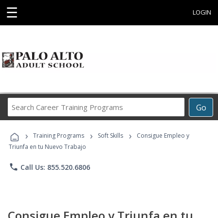
☰
LOGIN
Search
Go
Career
Training
›
›
›
Programs
Training Programs
Soft Skills
Consigue Empleo y
Triunfa en tu Nuevo Trabajo
phone
Call Us: 855.520.6806
Consigue Empleo y Triunfa en tu