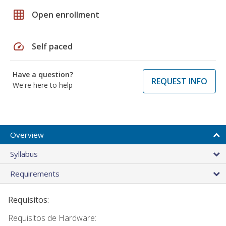
grid_on
Open enrollment
speed
Self paced
Have a question?
REQUEST INFO
We're here to help
Overview
Syllabus
Requirements
Requisitos:
Requisitos de Hardware: