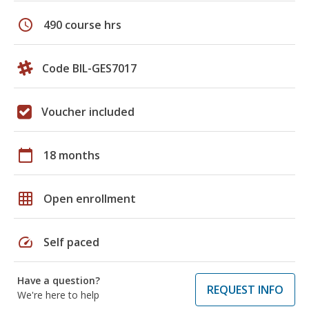
schedule
490 course hrs
Code BIL-GES7017
Voucher included
calendar_today
18 months
grid_on
Open enrollment
speed
Self paced
Have a question?
REQUEST INFO
We're here to help