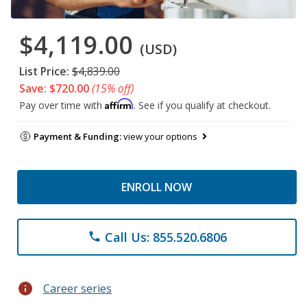
$4,119.00
(USD)
List Price:
$4,839.00
Save: $720.00
(15% off)
Affirm
Pay over time with
. See if you qualify at checkout.
Payment & Funding:
view your options
ENROLL NOW
Call Us: 855.520.6806
phone
info
Career series