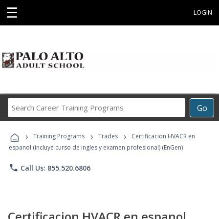
☰
LOGIN
Search
Go
Career
Training
›
›
›
Programs
Training Programs
Trades
Certificacion HVACR en
espanol (incluye curso de ingles y examen profesional) (EnGen)
phone
Call Us: 855.520.6806
Certificacion HVACR en espanol