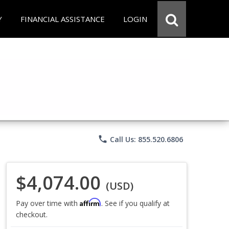
Y
FINANCIAL ASSISTANCE
LOGIN
phone
Call Us: 855.520.6806
$4,074.00
(USD)
Affirm
Pay over time with
. See if you qualify at
checkout.