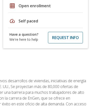
grid_on
Open enrollment
speed
Self paced
Have a question?
REQUEST INFO
We're here to help
os desarrollos de viviendas, iniciativas de energía
EE. UU., Se proyectan más de 80,000 ofertas de
 ser una barrera para muchos trabajadores de alto
con la carrera de EnGen, que se ofrece en
er éxito en este oficio de alta demanda. Con acceso