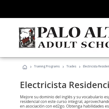
›
›
›
Training Programs
Trades
Electricista Reside
Electricista Residenc
Mejore su dominio del inglés y su vocabulario espe
residencial con este curso integral, aprovechando
en asociación con ed2go. Obtenga habilidades esenc