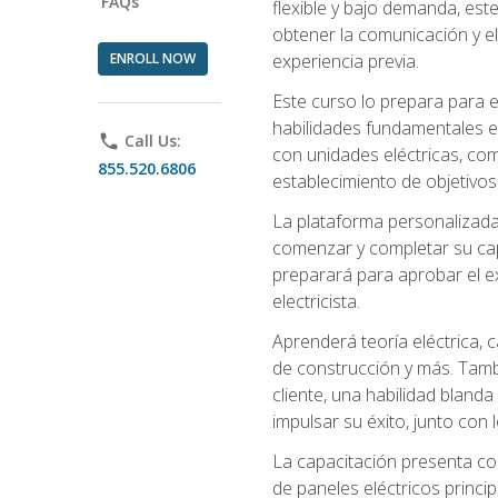
FAQs
flexible y bajo demanda, este
obtener la comunicación y el
ENROLL NOW
experiencia previa.
Este curso lo prepara para e
habilidades fundamentales en
phone
Call Us:
con unidades eléctricas, com
855.520.6806
establecimiento de objetivos
La plataforma personalizada 
comenzar y completar su capac
preparará para aprobar el ex
electricista.
Aprenderá teoría eléctrica, 
de construcción y más. Tambié
cliente, una habilidad blanda
impulsar su éxito, junto con 
La capacitación presenta co
de paneles eléctricos princip