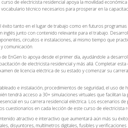
 curso de electricista residencial apoya la movilidad económica 
 vocabulario técnico necesarios para prosperar en la capacitaci
l éxito tanto en el lugar de trabajo como en futuros programas
 inglés junto con contenido relevante para el trabajo. Desarrol
ponentes, circuitos e instalaciones, al mismo tiempo que practic
 y comunicación.
de EnGen lo apoya desde el primer día, ayudándole a desarrolla
itación de electricista residencial y más allá. Completar esta c
amen de licencia eléctrica de su estado y comenzar su carrera 
cableado e instalación, procedimientos de seguridad, el uso de
n tendrá acceso a 30+ simulaciones virtuales que facilitan la p
 esencial en su carrera residencial eléctrica. Los escenarios de
los cuestionarios en cada lección de este curso de electricista r
ntenido atractivo e interactivo que aumentará aún más su éxit
ales, disyuntores, multímetros digitales, fusibles y verificacion