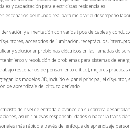
les y capacitación para electricistas residenciales
o en escenarios del mundo real para mejorar el desempeño labora
 derivación y alimentación con varios tipos de cables y conduc
 disyuntores, accesorios de iluminación, receptáculos, interrupt
icar y solucionar problemas eléctricos en las llamadas de serv
ntenimiento y resolución de problemas para sistemas de energí
rabajo (escenarios de pensamiento crítico), mejores prácticas d
n los modelos 3D, incluido el panel principal, el disyuntor, el m
ión de aprendizaje del circuito derivado
ectricista de nivel de entrada o avance en su carrera desarrollan
mociones, asumir nuevas responsabilidades o hacer la transició
sonales más rápido a través del enfoque de aprendizaje perso