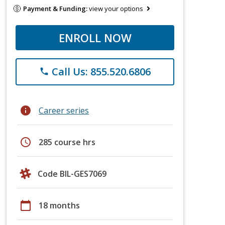
Payment & Funding:
view your options
ENROLL NOW
Call Us: 855.520.6806
phone
info
Career series
schedule
285 course hrs
Code BIL-GES7069
calendar_today
18 months