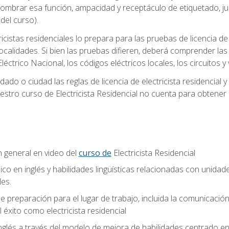
 nombrar esa función, ampacidad y receptáculo de etiquetado, j
el curso).
ricistas residenciales lo prepara para las pruebas de licencia d
localidades. Si bien las pruebas difieren, deberá comprender las
léctrico Nacional, los códigos eléctricos locales, los circuitos
ado o ciudad las reglas de licencia de electricista residencial 
stro curso de Electricista Residencial no cuenta para obtener 
n general en video del
curso de
Electricista Residencial
ico en inglés y habilidades lingüísticas relacionadas con unidad
les.
 preparación para el lugar de trabajo, incluida la comunicación, 
l éxito como electricista residencial
nglés a través del modelo de mejora de habilidades centrado e