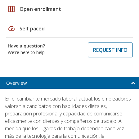
grid_on
Open enrollment
speed
Self paced
Have a question?
REQUEST INFO
We're here to help
Overview
En el cambiante mercado laboral actual, los empleadores
valoran a candidatos con habilidades digitales,
preparación profesional y capacidad de comunicarse
eficazmente con clientes y compañeros de trabajo. A
medida que los lugares de trabajo dependen cada vez
más de la tecnología para la comunicación, la