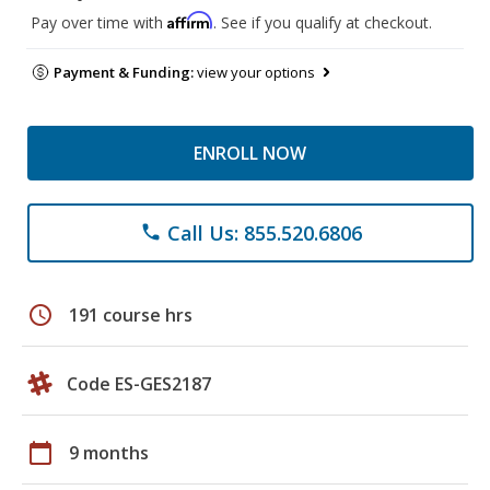
Affirm
Pay over time with
. See if you qualify at checkout.
Payment & Funding:
view your options
ENROLL NOW
Call Us: 855.520.6806
phone
schedule
191 course hrs
Code ES-GES2187
calendar_today
9 months