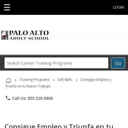
☰
LOGIN
Search
Go
Career
Training
›
›
›
Programs
Training Programs
Soft Skills
Consigue Empleo y
Triunfa en tu Nuevo Trabajo
phone
Call Us: 855.520.6806
Consigue Empleo y Triunfa en tu