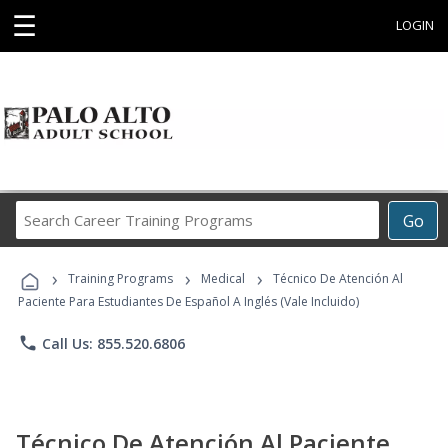
☰
LOGIN
Search
Go
Career
Training
›
›
›
Programs
Training Programs
Medical
Técnico De Atención Al
Paciente Para Estudiantes De Español A Inglés (Vale Incluido)
phone
Call Us: 855.520.6806
Técnico De Atención Al Paciente