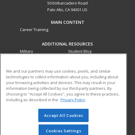
50 Embarcadero Road
Palo Alto, CA 94301 US
MAIN CONTENT
Career Training
ADDITIONAL RESOURCES
Military
Student Blog
Financial Assistance
Help
We and our partners may use cookies, pixels, and similar
technologies to collect information about you, including about
ed2go partners with this academic institution to provide
your browsing activities and devices. This may result in your
best-in-class non-credit online continuing education courses
information being collected by our third-party partners. By
that empower today’s workforce with relevant and
choosing to "Accept All Cookies", you agree to these practices,
transferable skills needed for career growth in high-demand
including as described in the
Privacy Policy
fields.
Accept All Cookies
© 2026 ed2go, a division of Cengage Learning. All rights
reserved. The material on this site cannot be reproduced or
redistributed unless you have obtained prior written
Cookies Settings