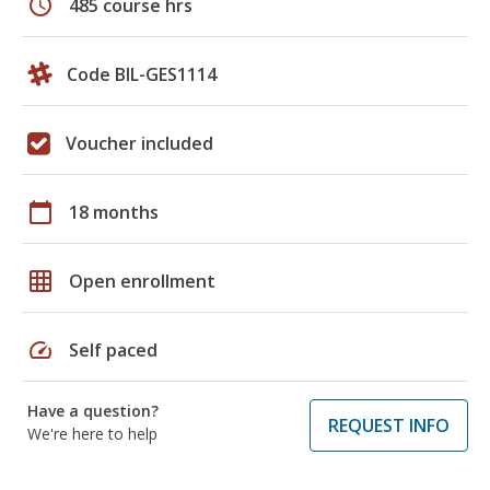
schedule
485 course hrs
Code BIL-GES1114
Voucher included
calendar_today
18 months
grid_on
Open enrollment
speed
Self paced
Have a question?
REQUEST INFO
We're here to help