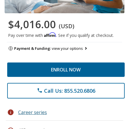
$4,016.00
(USD)
Affirm
Pay over time with
. See if you qualify at checkout.
Payment & Funding:
view your options
ENROLL NOW
Call Us: 855.520.6806
phone
info
Career series