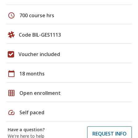
schedule
700 course hrs
Code BIL-GES1113
Voucher included
calendar_today
18 months
grid_on
Open enrollment
speed
Self paced
Have a question?
REQUEST INFO
We're here to help