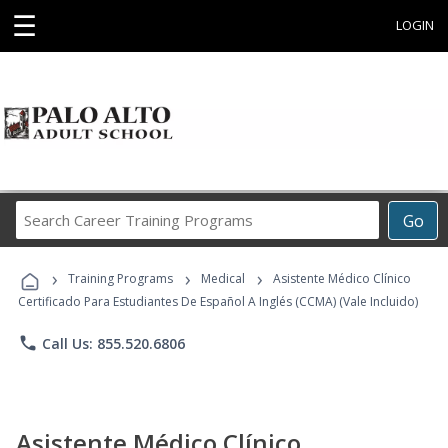
☰
LOGIN
Search
Go
Career
Training
›
›
›
Programs
Training Programs
Medical
Asistente Médico Clínico
Certificado Para Estudiantes De Español A Inglés (CCMA) (Vale Incluido)
phone
Call Us: 855.520.6806
Asistente Médico Clínico