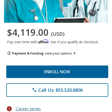
$4,119.00
(USD)
Affirm
Pay over time with
. See if you qualify at checkout.
Payment & Funding:
view your options
ENROLL NOW
Call Us: 855.520.6806
phone
info
Career series